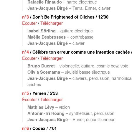
– harpe électrique
Rafaelle Rinaudo
– Terra, Enner, clavier
Jean-Jacques Birgé
n°3
/ Don't Be Frightened of Cliches / 12'30
Écouter
/
Télécharger
– guitare électrique
Isabel Sörling
– contrebasse
Maëlle Desbrosses
– clavier
Jean-Jacques Birgé
n°4
/ Célèbre ton erreur comme une intention cachée /
Écouter
/
Télécharger
– violoncelle, guitare, cosmic bow, voix
Bruno Ducret
– ukulélé basse électrique
Olivia Scemama
– claviers, percussion, harmonica
Jean-Jacques Birgé
anches
n°5
/ Yemen / 5'53
Écouter
/
Télécharger
– violon
Mathias Lévy
– synthétiseur, percussion
Antonin-Tri Hoang
– Enner, échantillonneur
Jean-Jacques Birgé
n°6
/ Codex / 7'01