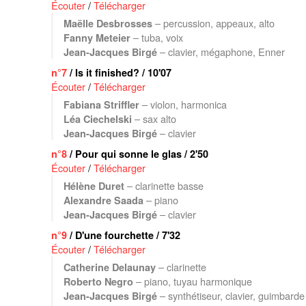
Écouter
/
Télécharger
– percussion, appeaux, alto
Maëlle Desbrosses
– tuba, voix
Fanny Meteier
– clavier, mégaphone, Enner
Jean-Jacques Birgé
n°7
/ Is it finished? / 10'07
Écouter
/
Télécharger
– violon, harmonica
Fabiana Striffler
– sax alto
Léa Ciechelski
– clavier
Jean-Jacques Birgé
n°8
/ Pour qui sonne le glas / 2'50
Écouter
/
Télécharger
– clarinette basse
Hélène Duret
– piano
Alexandre Saada
– clavier
Jean-Jacques Birgé
n°9
/ D'une fourchette / 7'32
Écouter
/
Télécharger
– clarinette
Catherine Delaunay
– piano, tuyau harmonique
Roberto Negro
– synthétiseur, clavier, guimbarde
Jean-Jacques Birgé