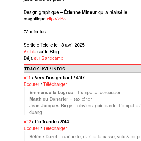
Design graphique –
qui a réalisé le
Étienne Mineur
magnifique
clip-vidéo
72 minutes
Sortie officielle le 18 avril 2025
Article
sur le Blog
Déjà
sur Bandcamp
TRACKLIST / INFOS
n°1
/ Vers l'insignifiant / 4'47
Écouter
/
Télécharger
– trompette, percussion
Emmanuelle Legros
– sax ténor
Matthieu Donarier
– claviers, guimbarde, trompette 
Jean-Jacques Birgé
duang
n°2
/ L'offrande / 8'44
Écouter
/
Télécharger
– clarinette, clarinette basse, voix & corp
Hélène Duret