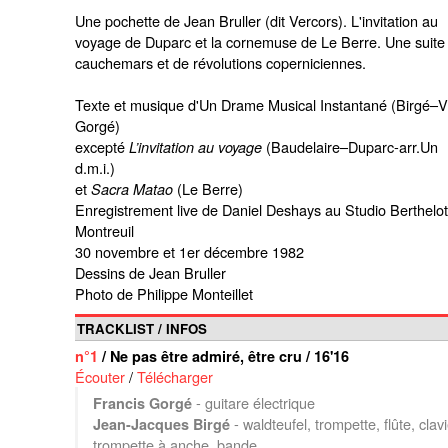
Une pochette de Jean Bruller (dit Vercors). L'invitation au
voyage de Duparc et la cornemuse de Le Berre. Une suite
cauchemars et de révolutions coperniciennes.
Texte et musique d'Un Drame Musical Instantané (Birgé–V
Gorgé)
excepté
(Baudelaire–Duparc-arr.Un
L’invitation au voyage
d.m.i.)
et
(Le Berre)
Sacra Matao
Enregistrement live de Daniel Deshays au Studio Berthelot
Montreuil
30 novembre et 1er décembre 1982
Dessins de Jean Bruller
Photo de Philippe Monteillet
TRACKLIST / INFOS
n°1
/ Ne pas être admiré, être cru / 16'16
Écouter
/
Télécharger
- guitare électrique
Francis Gorgé
- waldteufel, trompette, flûte, cla
Jean-Jacques Birgé
trompette à anche, bande