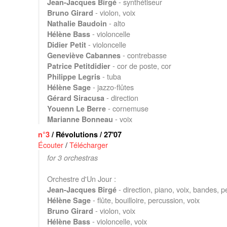
- synthétiseur
Jean-Jacques Birgé
- violon, voix
Bruno Girard
- alto
Nathalie Baudoin
- violoncelle
Hélène Bass
- violoncelle
Didier Petit
- contrebasse
Geneviève Cabannes
- cor de poste, cor
Patrice Petitdidier
- tuba
Philippe Legris
- jazzo-flûtes
Hélène Sage
- direction
Gérard Siracusa
- cornemuse
Youenn Le Berre
- voix
Marianne Bonneau
n°3
/ Révolutions / 27'07
Écouter
/
Télécharger
for 3 orchestras
Orchestre d'Un Jour :
- direction, piano, voix, bandes, 
Jean-Jacques Birgé
- flûte, bouilloire, percussion, voix
Hélène Sage
- violon, voix
Bruno Girard
- violoncelle, voix
Hélène Bass