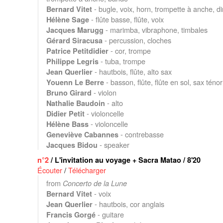
- bugle, voix, horn, trompette à anche, di
Bernard Vitet
- flûte basse, flûte, voix
Hélène Sage
- marimba, vibraphone, timbales
Jacques Marugg
- percussion, cloches
Gérard Siracusa
- cor, trompe
Patrice Petitdidier
- tuba, trompe
Philippe Legris
- hautbois, flûte, alto sax
Jean Querlier
- basson, flûte, flûte en sol, sax ténor
Youenn Le Berre
- violon
Bruno Girard
- alto
Nathalie Baudoin
- violoncelle
Didier Petit
- violoncelle
Hélène Bass
- contrebasse
Geneviève Cabannes
- speaker
Jacques Bidou
n°2
/ L'invitation au voyage + Sacra Matao / 8'20
Écouter
/
Télécharger
from
Concerto de la Lune
- voix
Bernard Vitet
- hautbois, cor anglais
Jean Querlier
- guitare
Francis Gorgé