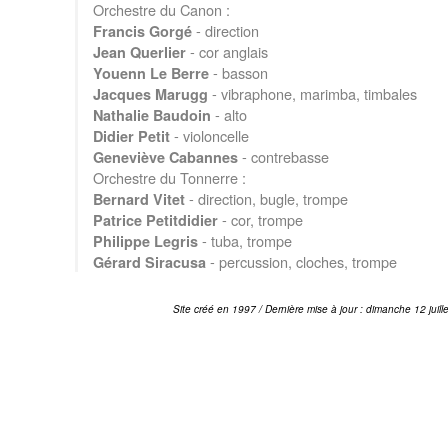
Orchestre du Canon :
- direction
Francis Gorgé
- cor anglais
Jean Querlier
- basson
Youenn Le Berre
- vibraphone, marimba, timbales
Jacques Marugg
- alto
Nathalie Baudoin
- violoncelle
Didier Petit
- contrebasse
Geneviève Cabannes
Orchestre du Tonnerre :
- direction, bugle, trompe
Bernard Vitet
- cor, trompe
Patrice Petitdidier
- tuba, trompe
Philippe Legris
- percussion, cloches, trompe
Gérard Siracusa
Site créé en 1997 / Dernière mise à jour : dimanche 12 juill