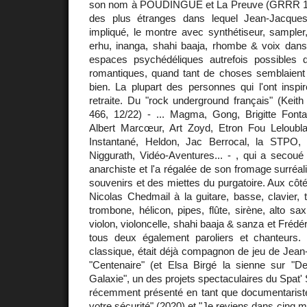
son nom à POUDINGUE et La Preuve (GRRR 1037
des plus étranges dans lequel Jean-Jacques
impliqué, le montre avec synthétiseur, sampler, 
erhu, inanga, shahi baaja, rhombe & voix dans
espaces psychédéliques autrefois possibles
romantiques, quand tant de choses semblaient 
bien. La plupart des personnes qui l'ont inspi
retraite. Du "rock underground français" (Keit
466, 12/22) - ... Magma, Gong, Brigitte Fontai
Albert Marcœur, Art Zoyd, Etron Fou Leloub
Instantané, Heldon, Jac Berrocal, la STPO
Niggurath, Vidéo-Aventures... - , qui a secoué
anarchiste et l'a régalée de son fromage surréali
souvenirs et des miettes du purgatoire. Aux côté
Nicolas Chedmail à la guitare, basse, clavier, t
trombone, hélicon, pipes, flûte, sirène, alto sa
violon, violoncelle, shahi baaja & sanza et Frédér
tous deux également paroliers et chanteurs.
classique, était déjà compagnon de jeu de Jean
"Centenaire" (et Elsa Birgé la sienne sur "
Galaxie", un des projets spectaculaires du Spat'
récemment présenté en tant que documentariste 
votre sécurité" (2020) et "Je reviens dans cinq mi