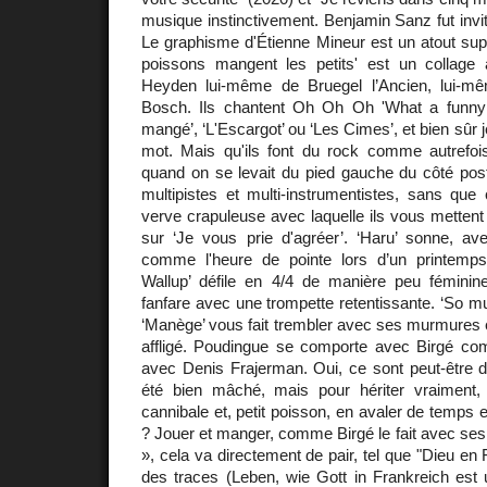
musique instinctivement. Benjamin Sanz fut invité
Le graphisme d'Étienne Mineur est un atout sup
poissons mangent les petits' est un collage 
Heyden lui-même de Bruegel l’Ancien, lui-m
Bosch. Ils chantent Oh Oh Oh 'What a funny la
mangé’, ‘L'Escargot’ ou ‘Les Cimes’, et bien sûr
mot. Mais qu'ils font du rock comme autrefo
quand on se levait du pied gauche du côté post-
multipistes et multi-instrumentistes, sans que 
verve crapuleuse avec laquelle ils vous mettent 
sur ‘Je vous prie d'agréer’. ‘Haru’ sonne, a
comme l'heure de pointe lors d’un printemps 
Wallup’ défile en 4/4 de manière peu fémini
fanfare avec une trompette retentissante. ‘So m
‘Manège’ vous fait trembler avec ses murmures 
affligé. Poudingue se comporte avec Birgé c
avec Denis Frajerman. Oui, ce sont peut-être d
été bien mâché, mais pour hériter vraiment, 
cannibale et, petit poisson, en avaler de temps
? Jouer et manger, comme Birgé le fait avec ses
», cela va directement de pair, tel que "Dieu en
des traces (Leben, wie Gott in Frankreich est 