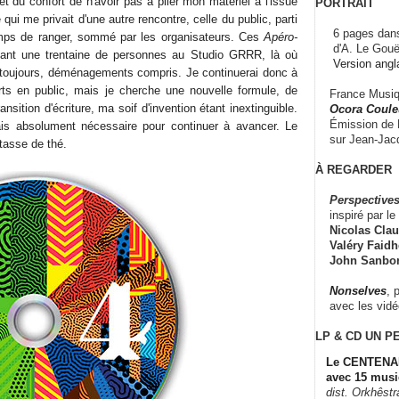
t du confort de n'avoir pas à plier mon matériel à l'issue
PORTRAIT
 qui me privait d'une autre rencontre, celle du public, parti
6 pages dans
emps de ranger, sommé par les organisateurs. Ces
Apéro-
d'A. Le Gouë
ant une trentaine de personnes au Studio GRRR, là où
Version angl
is toujours, déménagements compris. Je continuerai donc à
rts en public, mais je cherche une nouvelle formule, de
France Musiqu
sition d'écriture, ma soif d'invention étant inextinguible.
Ocora Couleu
Émission de F
ais absolument nécessaire pour continuer à avancer. Le
sur Jean-Jacq
tasse de thé.
À REGARDER
Perspectives
inspiré par le 
Nicolas Claus
Valéry Faidhe
John Sanbo
Nonselves
, 
avec les vid
LP & CD
UN P
Le CENTENAI
avec 15 musi
dist. Orkhêst