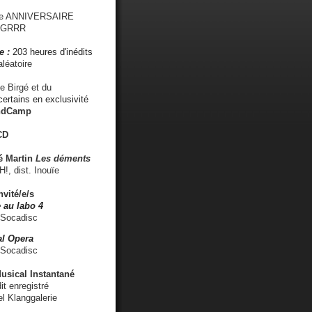
me ANNIVERSAIRE
s GRRR
e :
203 heures d'inédits
léatoire
e Birgé et du
ertains en exclusivité
ndCamp
CD
é
Martin
Les déments
 dist. Inouïe
nvité/e/s
 au labo 4
 Socadisc
l Opera
 Socadisc
sical Instantané
dit enregistré
el Klanggalerie