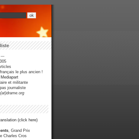
iste
---
005
ticles
rançais le plus ancien !
r Mediapart
ire et militante
pas journaliste
e(at)drame.org
anslation (click here)
ents
, Grand Prix
e Charles Cros