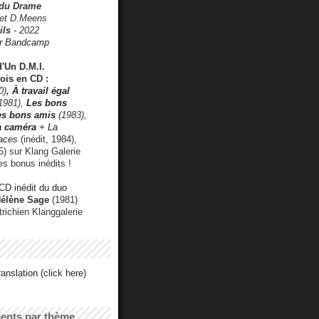
 du Drame
 et D.Meens
ils
- 2022
r Bandcamp
d'Un D.M.I.
fois en CD :
0)
,
À travail égal
1981),
Les bons
les bons amis
(1983),
a caméra
+ La
faces
(inédit, 1984),
) sur Klang Galerie
es bonus inédits !
CD inédit du duo
Hélène Sage
(1981)
utrichien Klanggalerie
anslation (click here)
cents par thème