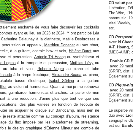
CD
salué par 
Libération, Té
The Wire, L'H
natomusic, L'a
Vital Weekly,
totalement enchanté de vous faire découvrir les cocktails
etc.
ontres ayant eu lieu en 2023 et 2024. Y ont participé
Léa
CD
Perspecti
,
Catherine Delaunay
à la clarinette,
Maëlle Desbrosses
à
avec
N.Chedm
to, percussion et appeaux,
Matthieu Donarier
au sax ténor,
A-T. Hoang, 
celle, à la guitare, cosmic bow et voix,
Hélène Duret
aux
(MEG-AIMP, d
basse et percussion,
Antonin-Tri Hoang
au synthétiseur et
Double CD
P
e Legros
à la trompette et percussion,
Mathias Lévy
au
avec 29 music
r
au tuba et voix,
Roberto Negro
au piano et tube
(GRRR, dist. L
Rinaudo
à la harpe électrique,
Alexandre Saada
au piano,
Également su
kulele basse électrique,
Isabel Sörling
à la guitare
CD
Pique-niq
fler
au violon et harmonica. Quant à moi je me retrouvai
avec 20 musi
seurs, guimbarde, harmonicas et anches. En parler de mon
(GRRR, dist. 
rait à une réduction. J'aime plus que tout ce que ces
Également su
évocations, des plus variées en fonction de l'écoute de
Le superbe vi
uter ou acquérir le disque sur Bandcamp, mais rien ne
duo avec
Lion
uel je reste attaché comme au concept d'album, résistance
sérigraphie d'
E
sage du flux imposé par les plateformes de streaming,
est sur
Band
fois le design graphique d'
Étienne Mineur
me comble de