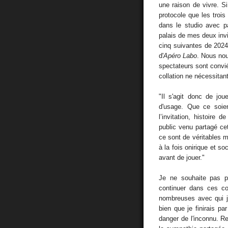
une raison de vivre. 
protocole que les troi
dans le studio avec p
palais de mes deux invit
cinq suivantes de 2024
d'
Apéro Labo
. Nous nou
spectateurs sont convié
collation ne nécessitan
"Il s'agit donc de jo
d'usage. Que ce soie
l’invitation, histoire
public venu partagé ce
ce sont de véritables 
à la fois onirique et so
avant de jouer."
Je ne souhaite pas p
continuer dans ces co
nombreuses avec qui j'
bien que je finirais p
danger de l'inconnu. Re