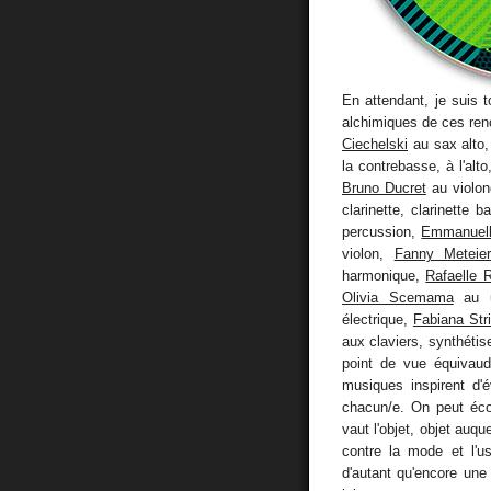
En attendant, je suis 
alchimiques de ces renc
Ciechelski
au sax alto
la contrebasse, à l'al
Bruno Ducret
au violon
clarinette, clarinette 
percussion,
Emmanuell
violon,
Fanny Meteie
harmonique,
Rafaelle 
Olivia Scemama
au u
électrique,
Fabiana Strif
aux claviers, synthéti
point de vue équivaud
musiques inspirent d'
chacun/e. On peut éco
vaut l'objet, objet auq
contre la mode et l'u
d'autant qu'encore une 