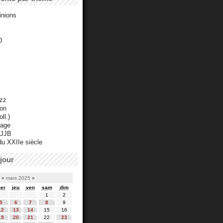
inions
D
azz
ton
ll.)
mage
 JJB
du XXIIe siècle
jour
«
mars 2025
»
er
jeu
ven
sam
dim
1
2
5
6
7
8
9
12
13
14
15
16
19
20
21
22
23