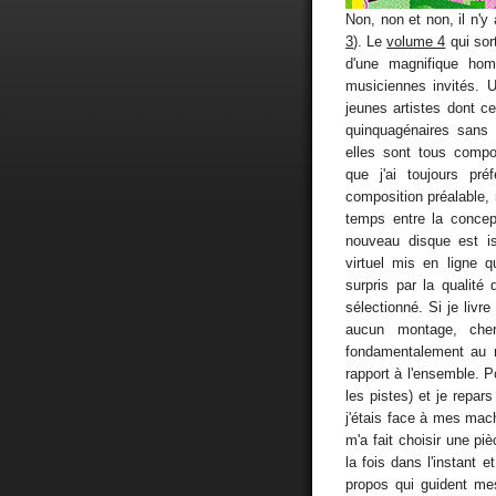
Non, non et non, il n'y
3
). Le
volume 4
qui sort
d'une magnifique hom
musiciennes invités. 
jeunes artistes dont c
quinquagénaires sans
elles sont tous compos
que j'ai toujours pré
composition préalable, 
temps entre la concep
nouveau disque est is
virtuel mis en ligne 
surpris par la qualit
sélectionné. Si je livr
aucun montage, cherch
fondamentalement au m
rapport à l'ensemble. 
les pistes) et je repa
j'étais face à mes ma
m'a fait choisir une p
la fois dans l'instant e
propos qui guident me