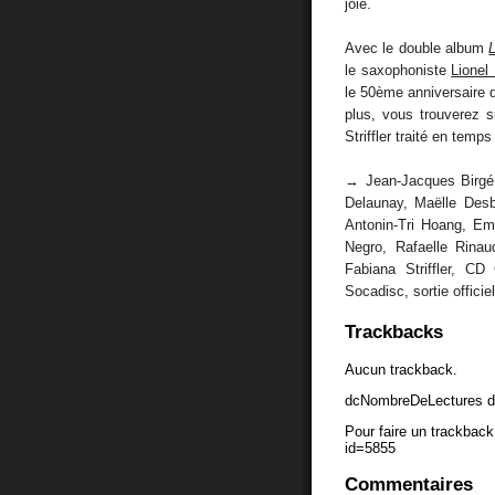
joie.
Avec le double album
le saxophoniste
Lionel
le 50ème anniversaire
plus, vous trouverez 
Striffler traité en temp
→ Jean-Jacques Birg
Delaunay, Maëlle Desb
Antonin-Tri Hoang, Em
Negro, Rafaelle Rinau
Fabiana Striffler, CD
Socadisc, sortie officie
Trackbacks
Aucun trackback.
dcNombreDeLectures d
Pour faire un trackback 
id=5855
Commentaires