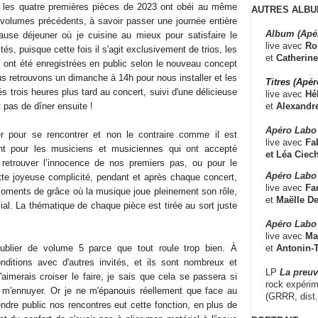
Si les quatre premières pièces de 2023 ont obéi au même
AUTRES ALBU
s volumes précédents, à savoir passer une journée entière
Album (Apé
ause déjeuner où je cuisine au mieux pour satisfaire le
live avec
Ro
és, puisque cette fois il s'agit exclusivement de trios, les
et
Catherine
 ont été enregistrées en public selon le nouveau concept
s retrouvons un dimanche à 14h pour nous installer et les
Titres (Apé
s trois heures plus tard au concert, suivi d'une délicieuse
live avec
Hé
et
Alexandr
t pas de dîner ensuite !
Apéro Labo
uer pour se rencontrer et non le contraire comme il est
live avec
Fab
nt pour les musiciens et musiciennes qui ont accepté
et
Léa Ciech
 de retrouver l’innocence de nos premiers pas, ou pour le
Apéro Labo 
tte joyeuse complicité, pendant et après chaque concert,
live avec
Fa
moments de grâce où la musique joue pleinement son rôle,
et
Maëlle D
cial. La thématique de chaque pièce est tirée au sort juste
Apéro Labo
live avec
Ma
et
Antonin-T
ublier de volume 5 parce que tout roule trop bien. À
nditions avec d'autres invités, et ils sont nombreux et
LP
La preu
aimerais croiser le faire, je sais que cela se passera si
rock expérim
ar m'ennuyer. Or je ne m'épanouis réellement que face au
(GRRR, dist
ndre public nos rencontres eut cette fonction, en plus de