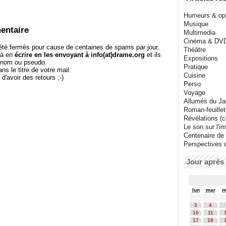
Humeurs & op
Musique
entaire
Multimedia
Cinéma & DV
té fermés pour cause de centaines de spams par jour.
Théâtre
 à en
écrire en les envoyant à info(at)drame.org
et ils
Expositions
e nom ou pseudo.
Pratique
le titre de votre mail.
Cuisine
r d'avoir des retours ;-)
Perso
Voyage
Allumés du J
Roman-feuille
Révélations (co
Le son sur l'i
Centenaire de
Perspectives 
Jour après 
lun
mar
m
3
4
10
11
17
18