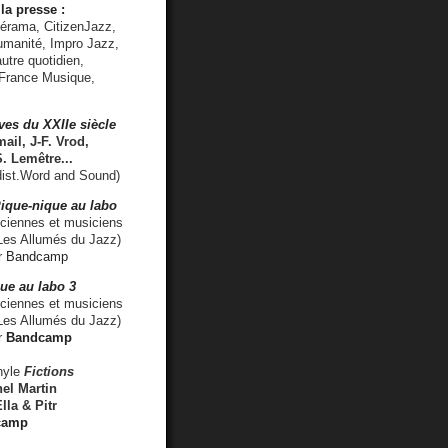
la presse :
lérama, CitizenJazz,
umanité, Impro Jazz,
utre quotidien,
 France Musique,
ves du XXIIe siècle
ail, J-F. Vrod,
S. Lemêtre
...
ist.Word and Sound)
ique-nique au labo
iennes et musiciens
es Allumés du Jazz)
r
Bandcamp
ue au labo 3
ciennes et musiciens
Les Allumés du Jazz)
r
Bandcamp
nyle
Fictions
el Martin
lla & Pitr
camp