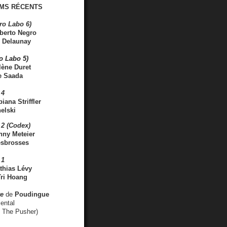
MS RÉCENTS
ro Labo 6)
berto Negro
 Delaunay
ro Labo 5)
lène Duret
e Saada
 4
iana Striffler
elski
2 (Codex)
nny Meteier
esbrosses
 1
thias Lévy
ri Hoang
ve
de
Poudingue
ental
. The Pusher)