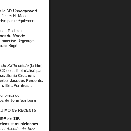
 la BD
Underground
fflec et N. Moog
aise
parue également
e - Podcast
rs du Monde
rançoise Degeorges
ues Birgé
 du XXIIe siècle
(le film)
CD de JJB et réalisé par
s, Sonia Cruchon,
rbe, Jacques Perconte,
rn
,
Eric Vernhes
...
performance
éos de
John Sanborn
EU MOINS RÉCENTS
RE de JJB
ciens et musiciennes
ra et Allumés du Jazz