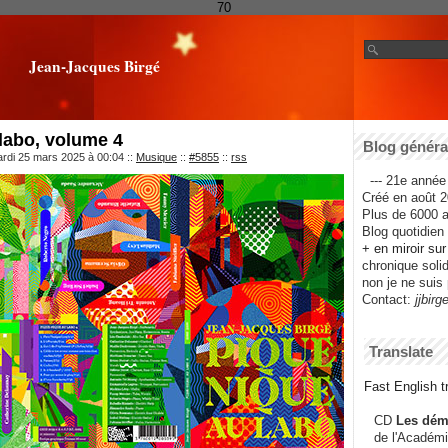
70
Jean-Jacques Birgé
labo, volume 4
Blog général
ardi 25 mars 2025 à 00:04
::
Musique
::
#5855
::
rss
--- 21e année 
Créé en août 2
Plus de 6000 ar
Blog quotidien f
+ en miroir su
chronique solida
non je ne suis 
Contact:
jjbirg
Translate
Fast English tr
CD
Les dém
de l'Académi