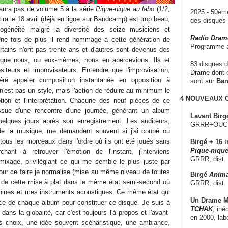
 aura pas de volume 5 à la série
Pique-nique au labo
(
1/2
,
2025 - 50è
ira le 18 avril (déjà en ligne sur Bandcamp) est trop beau,
des disque
ogénéité malgré la diversité des seize musiciens et
Radio Dram
Une fois de plus il rend hommage à cette génération de
Programme a
ertains n'ont pas trente ans et d'autres sont devenus des
 que nous, ou eux-mêmes, nous en apercevions. Ils et
83 disques d
iteurs et improvisateurs. Entendre que l'improvisation,
Drame dont c
féré appeler composition instantanée en opposition à
sont sur
Ba
n'est pas un style, mais l'action de réduire au minimum le
4 NOUVEAUX
tion et l'interprétation. Chacune des neuf pièces de ce
sue d'une rencontre d'une journée, générant un album
Lavant Birg
quelques jours après son enregistrement. Les auditeurs,
GRRR+OUCH!,
é de la musique, me demandent souvent si j'ai coupé ou
e tous les morceaux dans l'ordre où ils ont été joués sans
Birgé + 16 i
Pique-nique
ant à retrouver l'émotion de l'instant, j'interviens
GRRR, dist.
ixage, privilégiant ce qui me semble le plus juste par
Pour ce faire je normalise (mise au même niveau de toutes
Birgé
Anima
rs de cette mise à plat dans le même état semi-second où
GRRR, dist.
chines et mes instruments acoustiques. Ce même état qui
Un Drame Mu
ièce de chaque album pour constituer ce disque. Je suis à
TCHAK
, iné
t dans la globalité, car c'est toujours l'à propos et l'avant-
en 2000, lab
s choix, une idée souvent scénaristique, une ambiance,