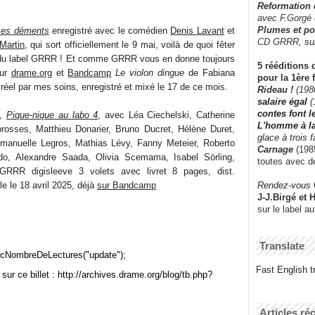
Reformation
avec F.Gorgé
Plumes et po
Les déments
enregistré avec le comédien
Denis Lavant
et
CD GRRR,
su
 Martin
, qui sort officiellement le 9 mai, voilà de quoi fêter
 du label GRRR ! Et comme GRRR vous en donne toujours
5 rééditions 
sur
drame.org
et
Bandcamp
Le violon dingue
de Fabiana
pour la 1ère 
s réel par mes soins, enregistré et mixé le 17 de ce mois.
Rideau !
(198
salaire égal
(
contes font 
é,
Pique-nique au labo 4
, avec Léa Ciechelski, Catherine
L'homme à l
rosses, Matthieu Donarier, Bruno Ducret, Hélène Duret,
glace à trois 
manuelle Legros, Mathias Lévy, Fanny Meteier, Roberto
Carnage
(1985
do, Alexandre Saada, Olivia Scemama, Isabel Sörling,
toutes avec d
 GRRR digisleeve 3 volets avec livret 8 pages, dist.
Rendez-vous
lle le 18 avril 2025, déjà
sur Bandcamp
J-J.Birgé et 
sur le label a
Translate
cNombreDeLectures("update");
Fast English tr
sur ce billet : http://archives.drame.org/blog/tb.php?
Articles ré