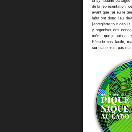
la sympathie partagée e
de la représentation, ce
avant que j'ai eu le t
labo
ont donc lieu dev
j'enregistre tout depu
y organiser des conce
même que je suis en tran
Période pas facile, m
sur-place n'est pas ma 