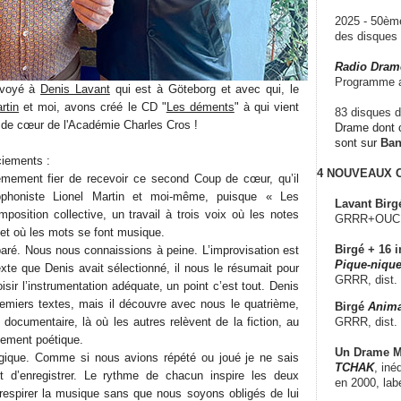
2025 - 50è
des disque
Radio Dram
Programme a
nvoyé à
Denis Lavant
qui est à Göteborg et avec qui, le
rtin
et moi, avons créé le CD "
Les déments
" à qui vient
83 disques d
 de cœur de l'Académie Charles Cros !
Drame dont c
sont sur
Ba
ciements :
4 NOUVEAUX
êmement fier de recevoir ce second Coup de cœur, qu’il
ophoniste Lionel Martin et moi-même, puisque « Les
Lavant Birg
osition collective, un travail à trois voix où les notes
GRRR+OUCH!,
et où les mots se font musique.
Birgé + 16 i
paré. Nous nous connaissions à peine. L’improvisation est
Pique-nique
xte que Denis avait sélectionné, il nous le résumait pour
GRRR, dist.
sir l’instrumentation adéquate, un point c’est tout. Denis
premiers textes, mais il découvre avec nous le quatrième,
Birgé
Anima
GRRR, dist.
 documentaire, là où les autres relèvent de la fiction, au
ement poétique.
Un Drame Mu
magique. Comme si nous avions répété ou joué je ne sais
TCHAK
, iné
 d’enregistrer. Le rythme de chacun inspire les deux
en 2000, lab
 respirer la musique sans que nous soyons obligés de lui