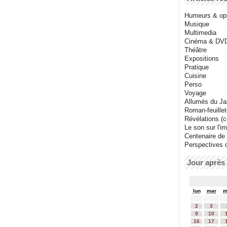
Humeurs & op
Musique
Multimedia
Cinéma & DV
Théâtre
Expositions
Pratique
Cuisine
Perso
Voyage
Allumés du J
Roman-feuille
Révélations (co
Le son sur l'i
Centenaire de
Perspectives 
Jour après 
lun
mar
m
2
3
9
10
16
17