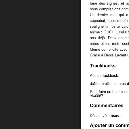
faire des signes, et 
nous comprenions comme
Un dernier mot qui 
coproduit, sans modèle
souligne la liberté qu’o
anime : OUCH !, celui d
ans déjà. Deux onoma
notes et les mots son
Même complicité avec
Grâce à Denis Lavant un
Trackbacks
Aucun trackback.
dcNombreDeLectures d
Pour faire un trackback 
id=6087
Commentaires
Désactivés, mais...
Ajouter un comm