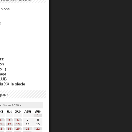
inions
D
azz
ton
ll.)
mage
 JJB
du XXIIe siècle
jour
«
février 2026
»
er
jeu
ven
sam
dim
1
4
5
6
7
8
11
12
13
14
15
18
19
20
21
22