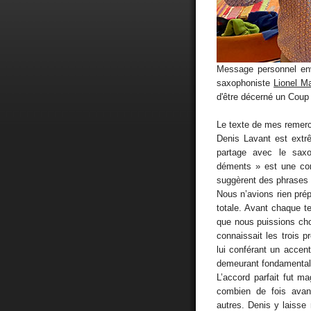
Message personnel e
saxophoniste
Lionel Ma
d'être décerné un Coup
Le texte de mes remer
Denis Lavant est extr
partage avec le sax
déments » est une comp
suggèrent des phrases 
Nous n’avions rien pré
totale. Avant chaque te
que nous puissions choi
connaissait les trois 
lui conférant un accent
demeurant fondamental
L’accord parfait fut 
combien de fois avant
autres. Denis y laisse