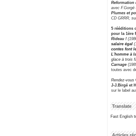
Reformation
avec F.Gorgé
Plumes et po
CD GRRR,
su
5 rééditions 
pour la 1ère 
Rideau !
(198
salaire égal
(
contes font 
L'homme à l
glace à trois 
Carnage
(1985
toutes avec d
Rendez-vous
J-J.Birgé et 
sur le label a
Translate
Fast English tr
Articles ré