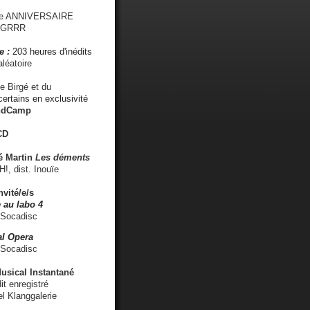
me ANNIVERSAIRE
s GRRR
e :
203 heures d'inédits
léatoire
e Birgé et du
ertains en exclusivité
ndCamp
CD
é
Martin
Les déments
 dist. Inouïe
nvité/e/s
 au labo 4
 Socadisc
l Opera
 Socadisc
sical Instantané
dit enregistré
el Klanggalerie