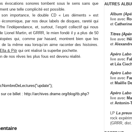
nos évocations sonores tombent sous le sens sans que
AUTRES ALBU
nt une telle complicité est possible.
Album (Apé
a son importance, le double CD « Les déments » est
live avec
Ro
 économique, par nos deux labels de disques, rareté qui
et
Catherine
ffre l’indépendance, et, surtout, l’esprit collectif qui nous
e Lionel Martin, et GRRR, le mien fondé il y a plus de 50
Titres (Apé
topées qui, comme par hasard, montrent bien que les
live avec
Hé
et
Alexandr
t de la même eau lorsqu’on aime raconter des histoires.
Ella & Pitr
qui ont réalisé la superbe pochette.
Apéro Labo
 de nos rêves les plus fous est devenu réalité.
live avec
Fab
et
Léa Ciech
Apéro Labo 
live avec
Fa
et
Maëlle D
cNombreDeLectures("update");
Apéro Labo
sur ce billet : http://archives.drame.org/blog/tb.php?
live avec
Ma
et
Antonin-T
LP
La preu
rock expérim
(GRRR, dist
entaire