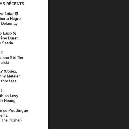
MS RÉCENTS
ro Labo 6)
berto Negro
 Delaunay
ro Labo 5)
lène Duret
e Saada
 4
iana Striffler
elski
2 (Codex)
nny Meteier
esbrosses
 1
thias Lévy
ri Hoang
ve
de
Poudingue
ental
. The Pusher)