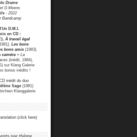
 du Drame
 et D.Meens
ils
- 2022
r Bandcamp
d'Un D.M.I.
fois en CD :
0)
,
À travail égal
1981),
Les bons
les bons amis
(1983),
a caméra
+ La
faces
(inédit, 1984),
) sur Klang Galerie
es bonus inédits !
CD inédit du duo
Hélène Sage
(1981)
utrichien Klanggalerie
anslation (click here)
cents par thème