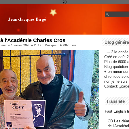
70
Jean-Jacques Birgé
 à l'Académie Charles Cros
Blog général
manche 1 février 2026 à 11:17
::
Musique
::
#6087
::
rss
--- 21e année 
Créé en août 2
Plus de 6000 ar
Blog quotidien f
+ en miroir su
chronique solida
non je ne suis 
Contact:
jjbirg
Translate
Fast English tr
CD
Les dém
de l'Académi