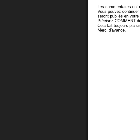
Les commentaires ont é
Vous pouvez continuer
seront publiés en votr
Précisez COMMENT dans 
Cela fait toujours plaisi
Merci d'avance.