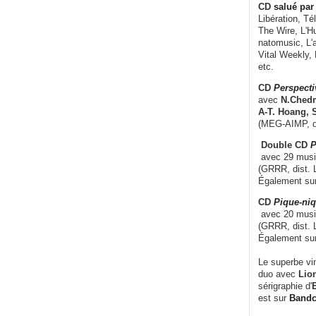
CD
salué par 
Libération, Té
The Wire, L'H
natomusic, L'a
Vital Weekly,
etc.
CD
Perspecti
avec
N.Chedm
A-T. Hoang, 
(MEG-AIMP, d
Double CD
P
avec 29 music
(GRRR, dist. L
Également su
CD
Pique-niq
avec 20 musi
(GRRR, dist. 
Également su
Le superbe vi
duo avec
Lion
sérigraphie d'
E
est sur
Band