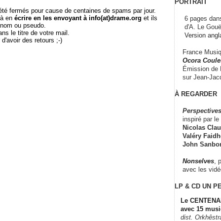
PORTRAIT
té fermés pour cause de centaines de spams par jour.
 à en
écrire en les envoyant à info(at)drame.org
et ils
6 pages dans
e nom ou pseudo.
d'A. Le Gouë
le titre de votre mail.
Version angl
r d'avoir des retours ;-)
France Musiqu
Ocora Couleu
Émission de F
sur Jean-Jacq
À REGARDER
Perspectives
inspiré par le 
Nicolas Claus
Valéry Faidhe
John Sanbo
Nonselves
, 
avec les vid
LP & CD
UN P
Le CENTENAI
avec 15 musi
dist. Orkhêst