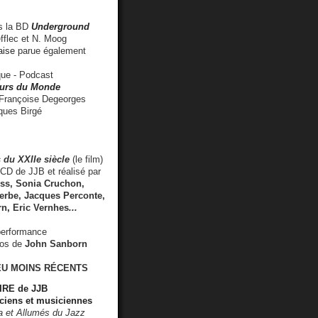
 la BD
Underground
fflec et N. Moog
aise
parue également
e - Podcast
rs du Monde
rançoise Degeorges
ues Birgé
 du XXIIe siècle
(le film)
CD de JJB et réalisé par
s, Sonia Cruchon,
rbe, Jacques Perconte,
rn
,
Eric Vernhes
...
performance
éos de
John Sanborn
EU MOINS RÉCENTS
RE de JJB
ciens et musiciennes
ra et Allumés du Jazz