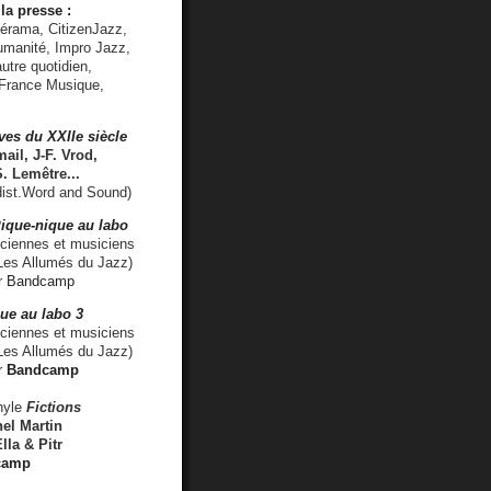
la presse :
lérama, CitizenJazz,
umanité, Impro Jazz,
utre quotidien,
 France Musique,
ves du XXIIe siècle
ail, J-F. Vrod,
S. Lemêtre
...
ist.Word and Sound)
ique-nique au labo
iennes et musiciens
es Allumés du Jazz)
r
Bandcamp
ue au labo 3
ciennes et musiciens
Les Allumés du Jazz)
r
Bandcamp
nyle
Fictions
el Martin
lla & Pitr
camp