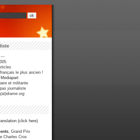
iste
---
005
ticles
rançais le plus ancien !
r Mediapart
ire et militante
pas journaliste
e(at)drame.org
anslation (click here)
ents
, Grand Prix
e Charles Cros