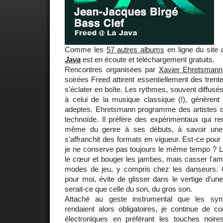
Comme les
57 autres albums
en ligne du site
Java
est en écoute et téléchargement gratuits.
Rencontres organisées par
Xavier Ehretsmann
soirées Freed attirent essentiellement des trent
s'éclater en boîte. Les rythmes, souvent diffusé
à celui de la musique classique (!), génèren
adeptes. Ehretsmann programme des artistes qui
technoïde. Il préfère des expérimentaux qui re
même du genre à ses débuts, à savoir une li
s'affranchit des formats en vigueur. Est-ce pour
je ne conserve pas toujours le même tempo ? La 
le cœur et bouger les jambes, mais casser l'amb
modes de jeu, y compris chez les danseurs. Cet
pour moi, évite de glisser dans le vertige d'un
serait-ce que celle du son, du gros son.
Attaché au geste instrumental que les synt
rendaient alors obligatoires, je continue de
électroniques en préférant les touches noir