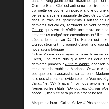
dans le
Pong
géant de nos machines qui n'ont plu
Comme Bass Clef échantillonne son trombone 
trompette de poche, un jouet à anche ou une gu
pense à la scène inaugurale de
Zéro de conduit
dans le train les garnements Caussat et Br
dernières trouvailles, sentiment souvent part
Gattino
qui vient de s'offrir une mbira de cinq
sépare plus malgré son encombrement ! Il est tr
cédons le terrain au DJ The Hustler qui mixera
L'enregistrement me permet d'avoir une idée pl
nous avons fabriqué !
Coline Malivel
nous ayant envoyé le visuel qu
Freed, il ne reste plus qu'à titrer les deux se
dernières phrases d'
Anna la bonne
, chanson p
écrite pour la troublante Marianne Oswald. Ann
pourquoi elle a assassiné sa patronne Mademo
lutte des classes est évidente entre
"Elle devait 
Java..."
et
"Ah la java !"
. Si nous avions enre
j'aurais pu les intituler
"Dix gouttes, dix, pas plus 
flacon..."
, mais ce sera pour la prochaine fois !
Maquette album - Coline Malivel // Photo concer