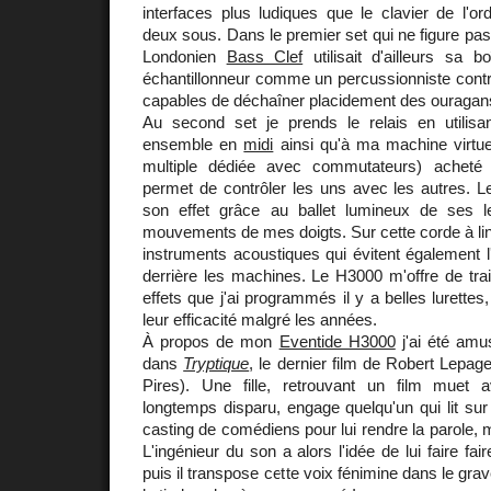
interfaces plus ludiques que le clavier de l'o
deux sous. Dans le premier set qui ne figure pas
Londonien
Bass Clef
utilisait d'ailleurs sa 
échantillonneur comme un percussionniste contr
capables de déchaîner placidement des ouragan
Au second set je prends le relais en utilisan
ensemble en
midi
ainsi qu'à ma machine virtuel
multiple dédiée avec commutateurs) acheté
permet de contrôler les uns avec les autres. 
son effet grâce au ballet lumineux de ses l
mouvements de mes doigts. Sur cette corde à li
instruments acoustiques qui évitent également 
derrière les machines. Le H3000 m'offre de tra
effets que j'ai programmés il y a belles lurette
leur efficacité malgré les années.
À propos de mon
Eventide H3000
j'ai été amu
dans
Tryptique
, le dernier film de Robert Lepag
Pires). Une fille, retrouvant un film muet
longtemps disparu, engage quelqu'un qui lit sur 
casting de comédiens pour lui rendre la parole, 
L'ingénieur du son a alors l'idée de lui faire fair
puis il transpose cette voix fénimine dans le grav