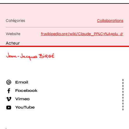
Catégories
Collaborations
Website
fr.wikipedia.org/wiki/Claude_Pi%C3%A9plu
- exte
Acteur
Email
Facebook
Vimeo
YouTube