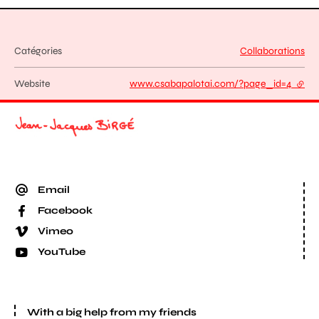
Catégories
Collaborations
Website
www.csabapalotai.com/?page_id=4
- exte
Email
Facebook
Vimeo
YouTube
With a big help from my friends