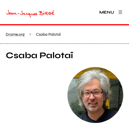
MENU
Drame.org
Csaba Palotaï
Csaba Palotaï
View larger