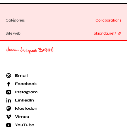
Catégories
Collaborations
Site web
akionda.net/
- lien
Email
Facebook
Instagram
LinkedIn
Mastodon
Vimeo
YouTube