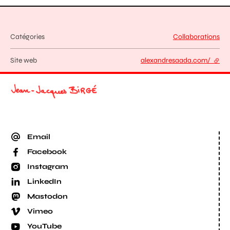
Catégories
Collaborations
Site web
alexandresaada.com/
- lien
Email
Facebook
Instagram
LinkedIn
Mastodon
Vimeo
YouTube