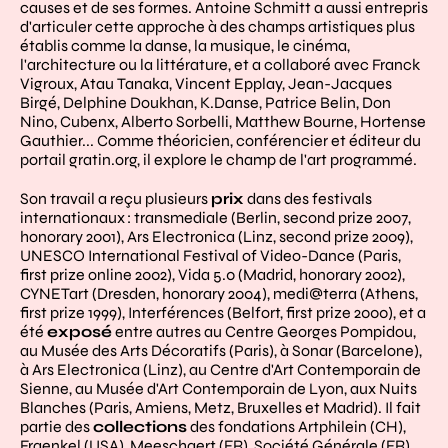
causes et de ses formes. Antoine Schmitt a aussi entrepris
d'articuler cette approche à des champs artistiques plus
établis comme la danse, la musique, le cinéma,
l'architecture ou la littérature, et a collaboré avec Franck
Vigroux, Atau Tanaka, Vincent Epplay, Jean-Jacques
Birgé, Delphine Doukhan, K.Danse, Patrice Belin, Don
Nino, Cubenx, Alberto Sorbelli, Matthew Bourne, Hortense
Gauthier... Comme théoricien, conférencier et éditeur du
portail gratin.org, il explore le champ de l'art programmé.
Son travail a reçu plusieurs
prix
dans des festivals
internationaux : transmediale (Berlin, second prize 2007,
honorary 2001), Ars Electronica (Linz, second prize 2009),
UNESCO International Festival of Video-Dance (Paris,
first prize online 2002), Vida 5.0 (Madrid, honorary 2002),
CYNETart (Dresden, honorary 2004), medi@terra (Athens,
first prize 1999), Interférences (Belfort, first prize 2000), et a
été
exposé
entre autres au Centre Georges Pompidou,
au Musée des Arts Décoratifs (Paris), à Sonar (Barcelone),
à Ars Electronica (Linz), au Centre d'Art Contemporain de
Sienne, au Musée d'Art Contemporain de Lyon, aux Nuits
Blanches (Paris, Amiens, Metz, Bruxelles et Madrid). Il fait
partie des
collections
des fondations Artphilein (CH),
Fraenkel (USA), Meeschaert (FR), Société Générale (FR),