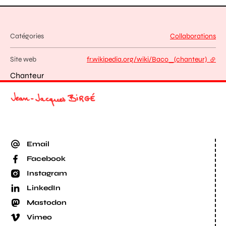
Catégories
Collaborations
Site web
fr.wikipedia.org/wiki/Baco_(chanteur)
- lien
Chanteur
Email
Facebook
Instagram
LinkedIn
Mastodon
Vimeo