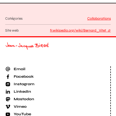
Catégories
Collaborations
Site web
fr.wikipedia.org/wiki/Bernard_Vitet
- lien
Email
Facebook
Instagram
LinkedIn
Mastodon
Vimeo
YouTube