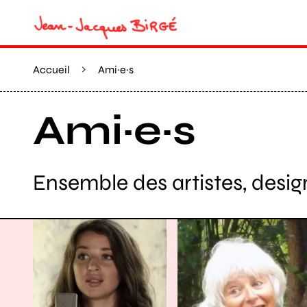
Accueil
Ami·e·s
Ami·e·s
Ensemble des artistes, design