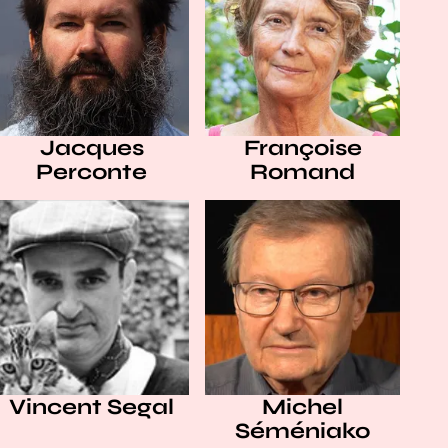
Jacques
Françoise
Perconte
Romand
Vincent Segal
Michel
Séméniako