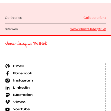
Catégories
Collaborations
Site web
www.christellesery.fr
- lien
Email
Facebook
Instagram
LinkedIn
Mastodon
Vimeo
YouTube