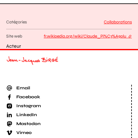
Catégories
Collaborations
Site web
fr.wikipedia.org/wiki/Claude_Pi%C3%A9plu
- lien
Acteur
Email
Facebook
Instagram
LinkedIn
Mastodon
Vimeo