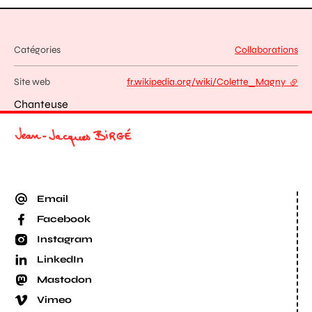
Catégories
Collaborations
Site web
fr.wikipedia.org/wiki/Colette_Magny
- lien
Chanteuse
Email
Facebook
Instagram
LinkedIn
Mastodon
Vimeo