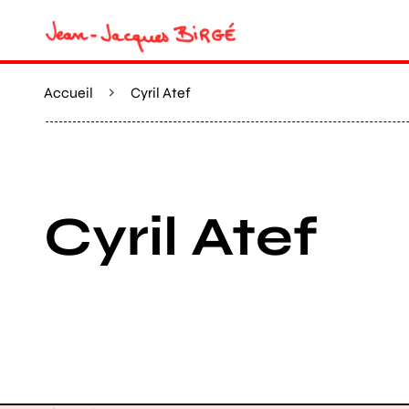
Accueil
Cyril Atef
Cyril Atef