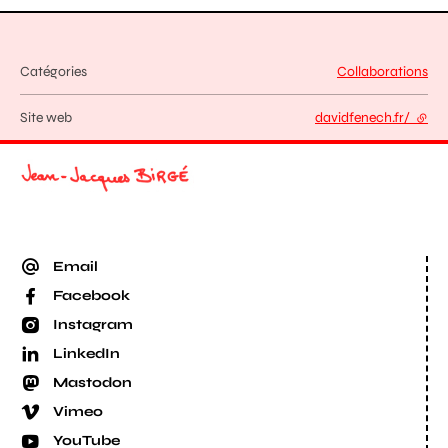
Catégories
Collaborations
Site web
davidfenech.fr/
- lien
Email
Facebook
Instagram
LinkedIn
Mastodon
Vimeo
YouTube