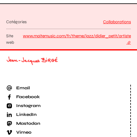
Catégories
Collaborations
Site
www.maitemusic.com/fr/theme/jazz/didier_petit/artiste
web
- lien
Email
Facebook
Instagram
LinkedIn
Mastodon
Vimeo