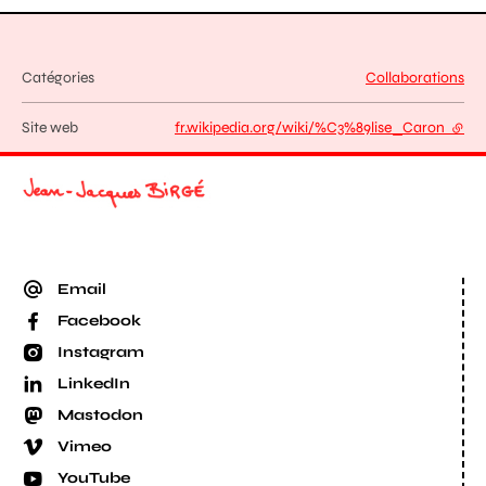
Catégories
Collaborations
Site web
fr.wikipedia.org/wiki/%C3%89lise_Caron
- lien
Email
Facebook
Instagram
LinkedIn
Mastodon
Vimeo
YouTube