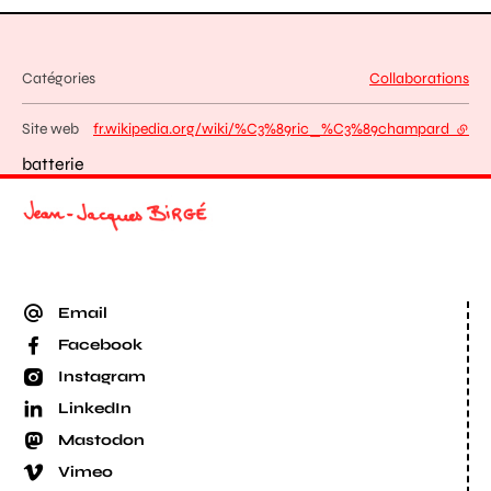
Catégories
Collaborations
Site web
fr.wikipedia.org/wiki/%C3%89ric_%C3%89champard
- lien
batterie
Email
Facebook
Instagram
LinkedIn
Mastodon
Vimeo