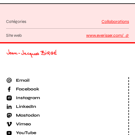
Catégories
Collaborations
Site web
www.everisser.com/
- lien
Email
Facebook
Instagram
LinkedIn
Mastodon
Vimeo
YouTube