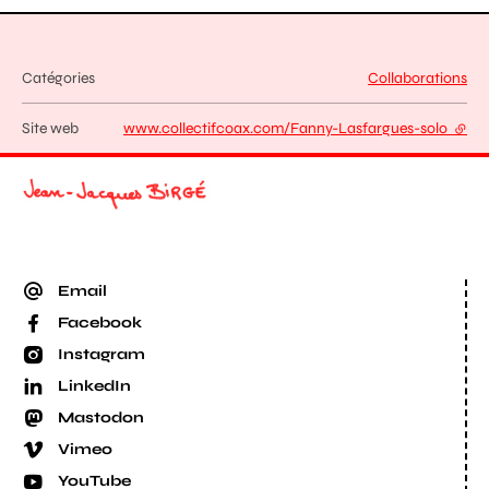
Catégories
Collaborations
Site web
www.collectifcoax.com/Fanny-Lasfargues-solo
- lien
Email
Facebook
Instagram
LinkedIn
Mastodon
Vimeo
YouTube