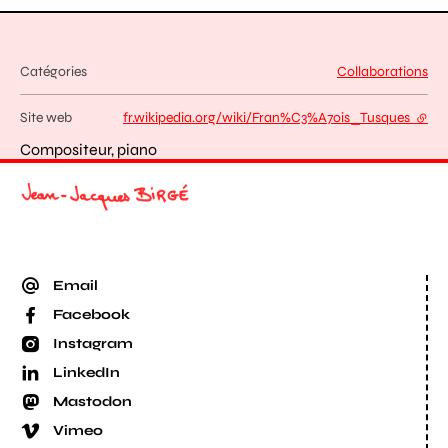
Catégories
Collaborations
Site web
fr.wikipedia.org/wiki/Fran%C3%A7ois_Tusques
- lien
Compositeur, piano
Email
Facebook
Instagram
LinkedIn
Mastodon
Vimeo