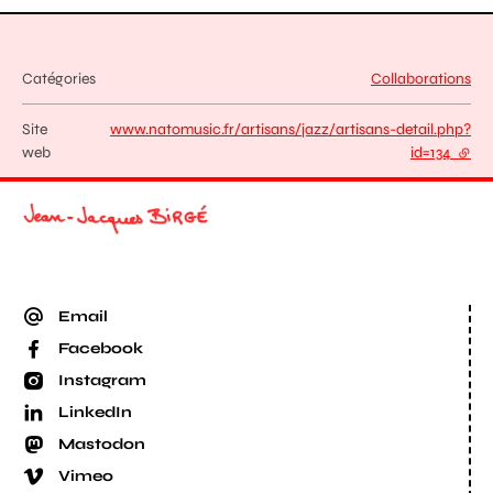
Catégories
Collaborations
Site
www.natomusic.fr/artisans/jazz/artisans-detail.php?
web
id=134
- lien
Email
Facebook
Instagram
LinkedIn
Mastodon
Vimeo