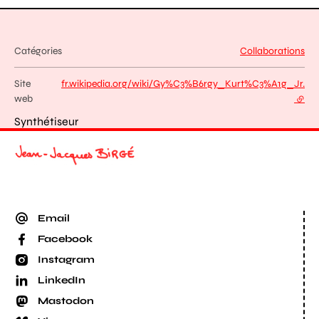
Catégories
Collaborations
Site
fr.wikipedia.org/wiki/Gy%C3%B6rgy_Kurt%C3%A1g_Jr.
web
- lien
Synthétiseur
Email
Facebook
Instagram
LinkedIn
Mastodon