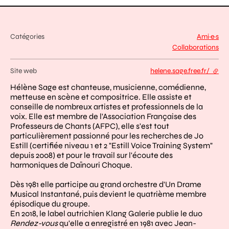
Catégories
Ami·e·s
Collaborations
Site web
helene.sage.free.fr/
- lien
Hélène Sage est chanteuse, musicienne, comédienne,
metteuse en scène et compositrice. Elle assiste et
conseille de nombreux artistes et professionnels de la
voix. Elle est membre de l'Association Française des
Professeurs de Chants (AFPC), elle s'est tout
particulièrement passionné pour les recherches de Jo
Estill (certifiée niveau 1 et 2 "Estill Voice Training System"
depuis 2008) et pour le travail sur l'écoute des
harmoniques de Daïnouri Choque.
Dès 1981 elle participe au grand orchestre d'Un Drame
Musical Instantané, puis devient le quatrième membre
épisodique du groupe.
En 2018, le label autrichien Klang Galerie publie le duo
Rendez-vous
qu'elle a enregistré en 1981 avec Jean-