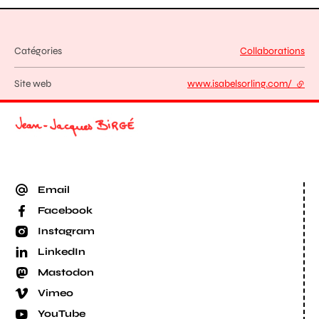
Catégories
Collaborations
Site web
www.isabelsorling.com/
- lien
Email
Facebook
Instagram
LinkedIn
Mastodon
Vimeo
YouTube