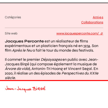
Catégories
Ami·e·s
Collaborations
Site web
www.jacquesperconte.com/
- lien
Jacques Perconte
est un réalisateur de films
expérimentaux et un plasticien français né en
1974
. Son
film
Après le feu
a fait le tour du monde des festivals.
Il commet le premier
Dépaysages
en public avec Jean-
Jacques Birgé (qui compose également la musique de
Àrvore da vida
), Antonin-Tri Hoang et Vincent Segal. En
2020, il réalise un des épisodes de
Perspectives du XXIIe
siècle
.