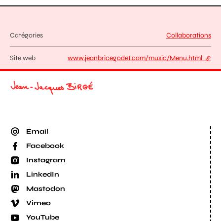
Catégories
Collaborations
Site web
www.jeanbricegodet.com/music/Menu.html
- lien
Email
Facebook
Instagram
LinkedIn
Mastodon
Vimeo
YouTube