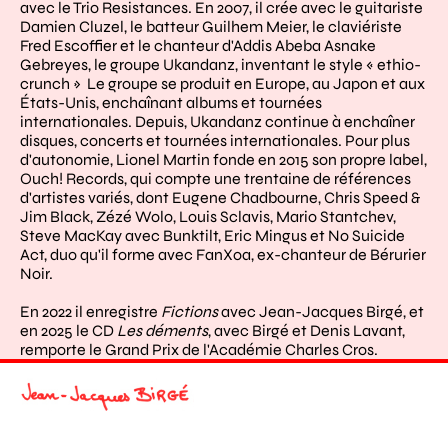
avec le Trio Resistances. En 2007, il crée avec le guitariste
Damien Cluzel, le batteur Guilhem Meier, le claviériste
Fred Escoffier et le chanteur d'Addis Abeba Asnake
Gebreyes, le groupe Ukandanz, inventant le style « ethio-
crunch » Le groupe se produit en Europe, au Japon et aux
États-Unis, enchaînant albums et tournées
internationales. Depuis, Ukandanz continue à enchaîner
disques, concerts et tournées internationales. Pour plus
d'autonomie, Lionel Martin fonde en 2015 son propre label,
Ouch! Records, qui compte une trentaine de références
d'artistes variés, dont Eugene Chadbourne, Chris Speed &
Jim Black, Zézé Wolo, Louis Sclavis, Mario Stantchev,
Steve MacKay avec Bunktilt, Eric Mingus et No Suicide
Act, duo qu'il forme avec FanXoa, ex-chanteur de Bérurier
Noir.
En 2022 il enregistre
Fictions
avec Jean-Jacques Birgé, et
en 2025 le CD
Les déments
, avec Birgé et Denis Lavant,
remporte le Grand Prix de l'Académie Charles Cros.