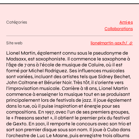
Catégories
Ami·e·s
Collaborations
Site web
lionelmartin-sax.fr/
- lien
Lionel Martin, également connu sous le pseudonyme de
Madsaxx, est saxophoniste. Il commence le saxophone à
l'âge de 7 ans à l'école de musique de Caluire, où il est
formé par Michel Rodriguez. Ses influences musicales
sont variées, incluant des artistes tels que Sidney Bechet,
John Coltrane et Bérurier Noir. Très tôt, il s'oriente vers
l'improvisation musicale. Carrière à 18 ans, Lionel Martin
commence à enseigner la musique tout en se produisant
principalement lors de festivals de jazz. Il joue également
dans la rue, où il puise inspiration et énergie pour ses
compositions. En 1997, avec l'un de ses premiers groupes,
le « Freesons sextet », il obtient le premier prix du festival
de Gexto. En 2001, il remporte le concours avec son trio et
sort son premier disque sous son nom. Il joue à Cuba dans
l'orchestre de Luc Le Masne, puis enregistre trois albums