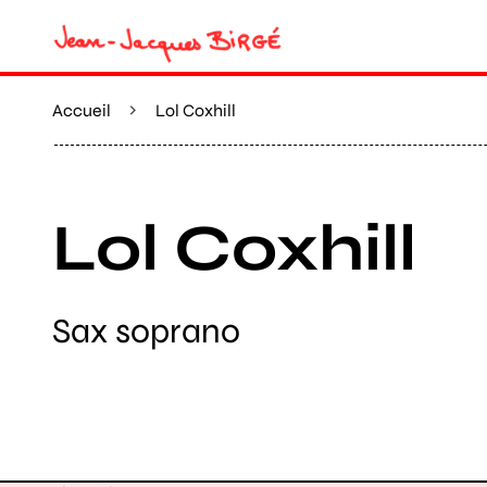
Accueil
Lol Coxhill
Lol Coxhill
Sax soprano