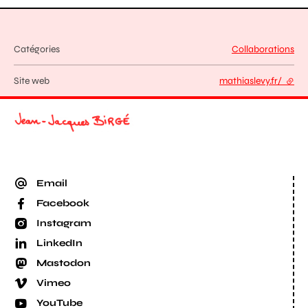
Catégories
Collaborations
Site web
mathiaslevy.fr/
- lien
Email
Facebook
Instagram
LinkedIn
Mastodon
Vimeo
YouTube