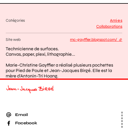
Catégories
Ami·e·s
Collaborations
Site web
mc-gayffier.blogspot.com/
- lien
Technicienne de surfaces.
Canvas, paper, plexi, lithographie...
Marie-Christine Gayffier a réalisé plusieurs pochettes
pour Pied de Poule et Jean-Jacques Birgé. Elle est la
mère d'Antonin-Tri Hoang.
Email
Facebook