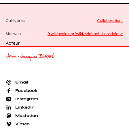
Catégories
Collaborations
Site web
fr.wikipedia.org/wiki/Michael_Lonsdale
- lien
Acteur
Email
Facebook
Instagram
LinkedIn
Mastodon
Vimeo