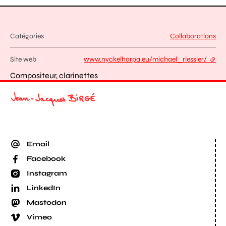
Catégories
Collaborations
Site web
www.nyckelharpa.eu/michael_riessler/
- lien
Compositeur, clarinettes
Email
Facebook
Instagram
LinkedIn
Mastodon
Vimeo