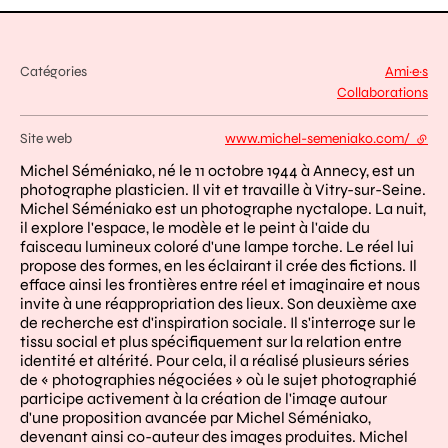
Catégories
Ami·e·s
Collaborations
Site web
www.michel-semeniako.com/
- lien
Michel Séméniako, né le 11 octobre 1944 à Annecy, est un
photographe plasticien. Il vit et travaille à Vitry-sur-Seine.
Michel Séméniako est un photographe nyctalope. La nuit,
il explore l'espace, le modèle et le peint à l'aide du
faisceau lumineux coloré d'une lampe torche. Le réel lui
propose des formes, en les éclairant il crée des fictions. Il
efface ainsi les frontières entre réel et imaginaire et nous
invite à une réappropriation des lieux. Son deuxième axe
de recherche est d'inspiration sociale. Il s'interroge sur le
tissu social et plus spécifiquement sur la relation entre
identité et altérité. Pour cela, il a réalisé plusieurs séries
de « photographies négociées » où le sujet photographié
participe activement à la création de l'image autour
d'une proposition avancée par Michel Séméniako,
devenant ainsi co-auteur des images produites. Michel