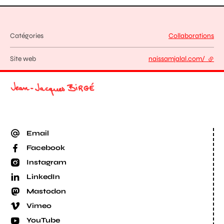
Catégories
Collaborations
Site web
naissamjalal.com/
- lien
Email
Facebook
Instagram
LinkedIn
Mastodon
Vimeo
YouTube