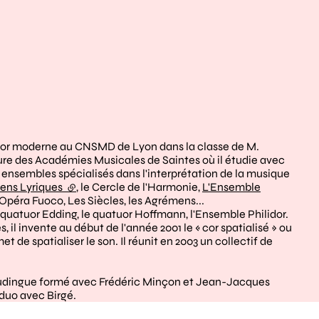
e cor moderne au CNSMD de Lyon dans la classe de M.
ure des Académies Musicales de Saintes où il étudie avec
es ensembles spécialisés dans l'interprétation de la musique
lens Lyriques
(lien externe)
, le Cercle de l'Harmonie,
L'Ensemble
, Opéra Fuoco, Les Siècles, les Agrémens...
 quatuor Edding, le quatuor Hoffmann, l'Ensemble Philidor.
il invente au début de l'année 2001 le « cor spatialisé » ou
et de spatialiser le son. Il réunit en 2003 un collectif de
oudingue formé avec Frédéric Minçon et Jean-Jacques
n duo avec Birgé.