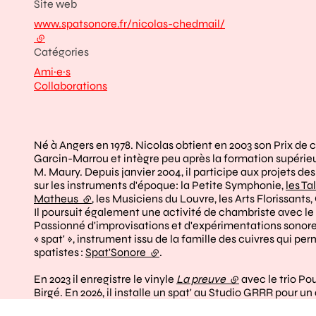
Site web
www.spatsonore.fr/nicolas-chedmail/
- lien externe
Catégories
Ami·e·s
Collaborations
Né à Angers en 1978. Nicolas obtient en 2003 son Prix d
Garcin-Marrou et intègre peu après la formation supérie
M. Maury. Depuis janvier 2004, il participe aux projets d
sur les instruments d'époque: la Petite Symphonie,
les Ta
Matheus
(lien externe)
, les Musiciens du Louvre, les Arts Florissants
Il poursuit également une activité de chambriste avec le
Passionné d'improvisations et d'expérimentations sonores, 
« spat' », instrument issu de la famille des cuivres qui perm
spatistes :
Spat'Sonore
(lien externe)
.
En 2023 il enregistre le vinyle
La preuve
(lien externe)
avec le trio P
Birgé. En 2026, il installe un spat' au Studio GRRR pour u