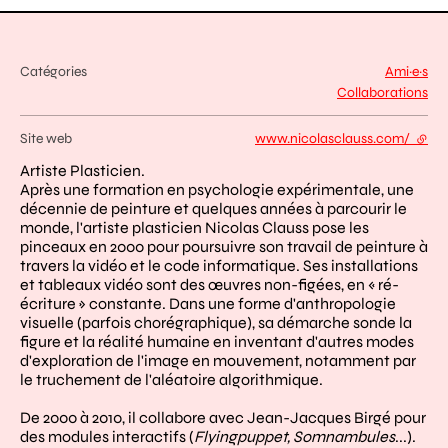
Catégories
Ami·e·s
Collaborations
Site web
www.nicolasclauss.com/
- lien
Artiste Plasticien.
Après une formation en psychologie expérimentale, une
décennie de peinture et quelques années à parcourir le
monde, l'artiste plasticien Nicolas Clauss pose les
pinceaux en 2000 pour poursuivre son travail de peinture à
travers la vidéo et le code informatique. Ses installations
et tableaux vidéo sont des œuvres non-figées, en « ré-
écriture » constante. Dans une forme d'anthropologie
visuelle (parfois chorégraphique), sa démarche sonde la
figure et la réalité humaine en inventant d'autres modes
d'exploration de l'image en mouvement, notamment par
le truchement de l'aléatoire algorithmique.
De 2000 à 2010, il collabore avec Jean-Jacques Birgé pour
des modules interactifs (
Flyingpuppet, Somnambules
...).