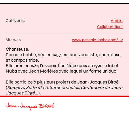
Catégories
Ami·e·s
Collaborations
Site web
www.pascale-labbe.com/
- lien
Chanteuse.
Pascale Labbé, née en 1957, est une vocaliste, chanteuse
et compositrice.
Elle crée en 1984 l'association Nûba puis en 1990 le label
Nûba avec Jean Morières avec lequel un forme un duo.
Elle participe à plusieurs projets de Jean-Jacques Birgé
(
Sarajevo Suite et fin, Somnambules, Centenaire de Jean-
Jacques Birgé
...).