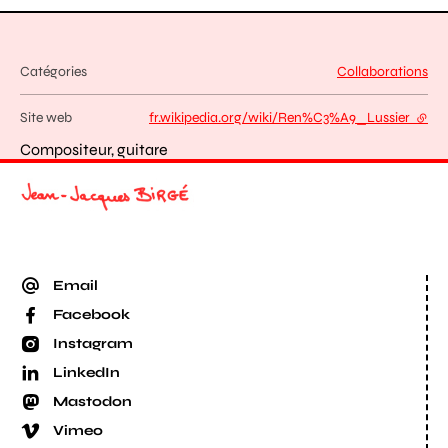
Catégories
Collaborations
Site web
fr.wikipedia.org/wiki/Ren%C3%A9_Lussier
- lien
Compositeur, guitare
Email
Facebook
Instagram
LinkedIn
Mastodon
Vimeo