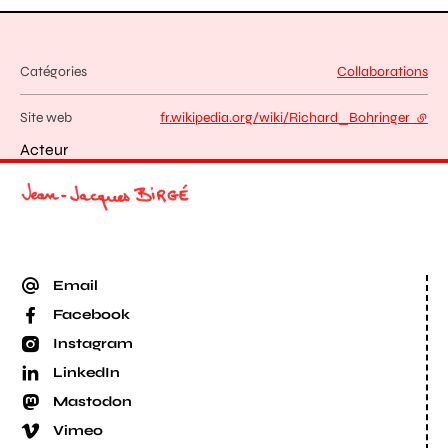
Catégories
Collaborations
Site web
fr.wikipedia.org/wiki/Richard_Bohringer
- lien
Acteur
Email
Facebook
Instagram
LinkedIn
Mastodon
Vimeo