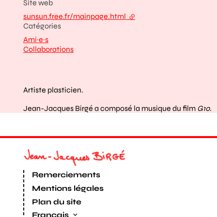
Site web
sunsun.free.fr/mainpage.html
- lien externe
Catégories
Ami·e·s
Collaborations
Artiste plasticien.
Jean-Jacques Birgé a composé la musique du film
G10
.
Remerciements
Mentions légales
Plan du site
Français