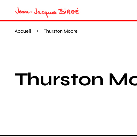
Accueil
Thurston Moore
Thurston M