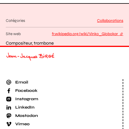
Catégories
Collaborations
Site web
fr.wikipedia.org/wiki/Vinko_Globokar
- lien
Compositeur, trombone
Email
Facebook
Instagram
LinkedIn
Mastodon
Vimeo