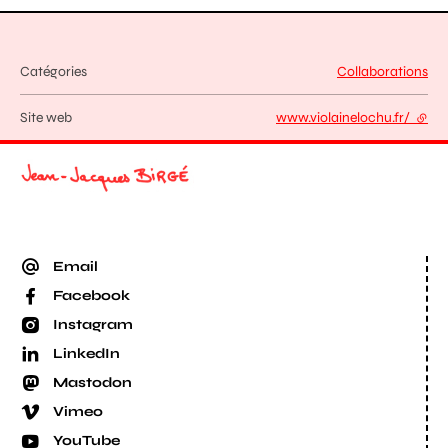
Catégories
Collaborations
Site web
www.violainelochu.fr/
- lien
Email
Facebook
Instagram
LinkedIn
Mastodon
Vimeo
YouTube