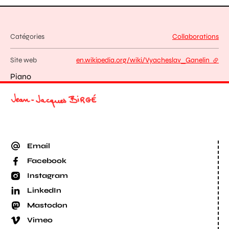
Catégories
Collaborations
Site web
en.wikipedia.org/wiki/Vyacheslav_Ganelin
- lien
Piano
Email
Facebook
Instagram
LinkedIn
Mastodon
Vimeo