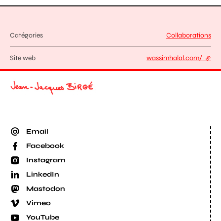
Catégories
Collaborations
Site web
wassimhalal.com/
- lien
Email
Facebook
Instagram
LinkedIn
Mastodon
Vimeo
YouTube